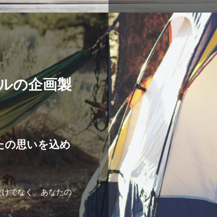
これからの食の形、
ます。
ルの企画製
たの思いを込め
だけでなく、あなたの
。