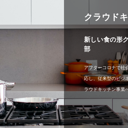
クラウドキ
新しい食の形
部
アフターコロナで社
応し、従来型のビジ
ラウドキッチン事業
先行きが不透明で経
です。
期間、コスト、スタ