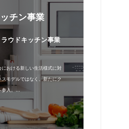
ッチン事業
クラウドキッチン事業
会における新しい生活様式に対
ネスモデルではなく、新たにク
へ参入。
営に頭を悩ませている方に朗報
ッフの心配、もう要りません。